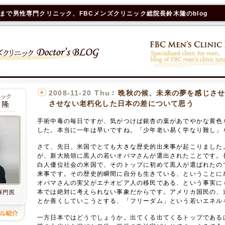
まで男性専門クリニック、FBCメンズクリニック総院長鈴木隆のblog
2008-11-20 Thu
晩秋の候、未来の夢を感じさせ
させない老朽化した日本の差について思う
手術中毒の毎日ですが、気がつけば銀杏の葉があでやかな黄色
した。本当に一年は早いですね。「少年老い易く学なり難し」
さて、先日、米国でとても大きな歴史的出来事が起こりました
が、新大統領に黒人の若いオバマさんが選出されたことです。
白人優位社会の米国で、そのトップに初めて黒人が選ばれたの
来事です。その歴史的瞬間に自分も生きている、ということに
オバマさんの実父がエチオピア人の移民である、という事実に
本では絶対に考えられない事象だからです。アメリカ国民の、
とか善くしていこうとする、「フリーダム」という若いエネル
一方日本ではどうでしょうか。出てくる出てくるトップである