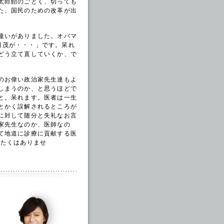
太郎飴のごとく、切っても
た、国民のための改革が出
違いがありました。オバマ
父吉田茂が・・・」です。呆れ
どう立て直していくか、で
のお偉い政治家先生達もよ
しまうのか、と思うほどで
と。呆れます。医者は一生
とかく誤解されるところが
に対して随分と失礼なお言
家先生なのか、医師なの
て地道に診療に貢献する医
れたくはありませ