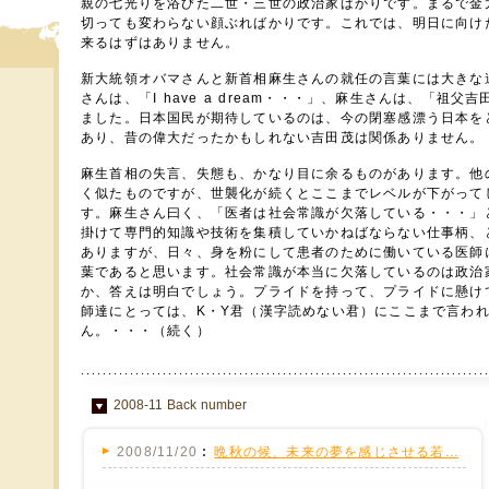
親の七光りを浴びた二世・三世の政治家ばかりです。まるで金
切っても変わらない顔ぶればかりです。これでは、明日に向け
来るはずはありません。
新大統領オバマさんと新首相麻生さんの就任の言葉には大きな
さんは、「I have a dream・・・」、麻生さんは、「祖
ました。日本国民が期待しているのは、今の閉塞感漂う日本を
あり、昔の偉大だったかもしれない吉田茂は関係ありません。
麻生首相の失言、失態も、かなり目に余るものがあります。他
く似たものですが、世襲化が続くとここまでレベルが下がって
す。麻生さん曰く、「医者は社会常識が欠落している・・・」
掛けて専門的知識や技術を集積していかねばならない仕事柄、
ありますが、日々、身を粉にして患者のために働いている医師
葉であると思います。社会常識が本当に欠落しているのは政治
か、答えは明白でしょう。プライドを持って、プライドに懸け
師達にとっては、K・Y君（漢字読めない君）にここまで言わ
ん。・・・（続く）
2008-11 Back number
2008/11/20
晩秋の候、未来の夢を感じさせる若...